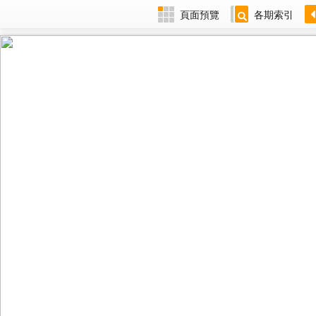
頁面預覽
各期索引