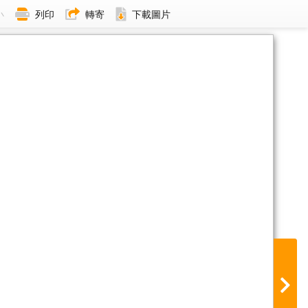
小
列印
轉寄
下載圖片