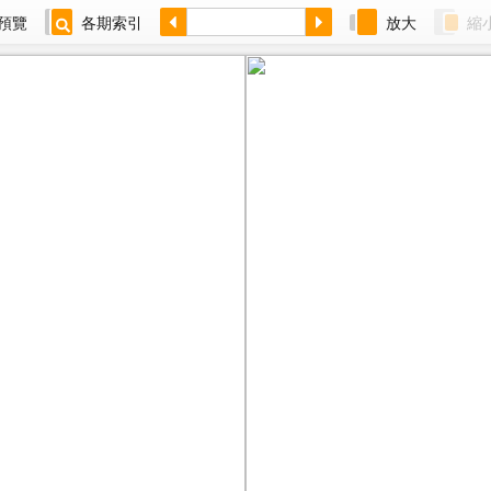
預覽
各期索引
放大
縮