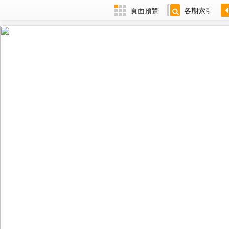
頁面預覽
各期索引