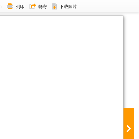
小
列印
轉寄
下載圖片