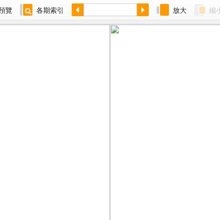
預覽
各期索引
放大
縮