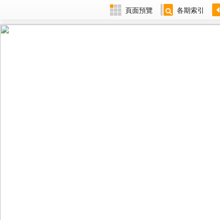
頁面預覽
各期索引