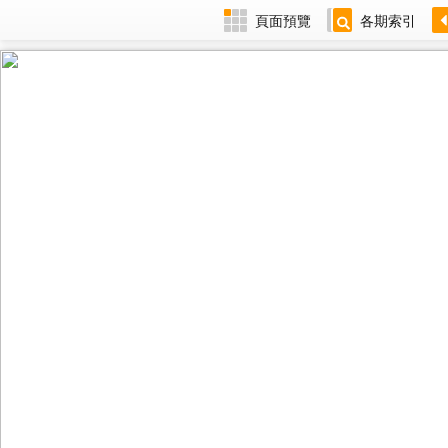
頁面預覽
各期索引