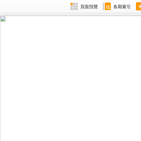
頁面預覽
各期索引