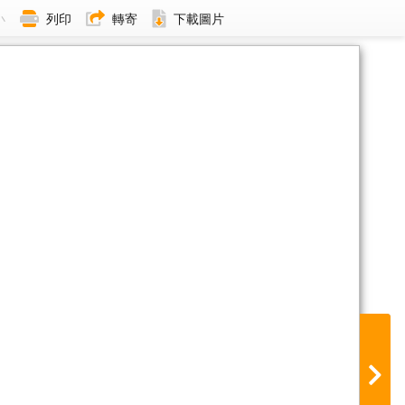
小
列印
轉寄
下載圖片