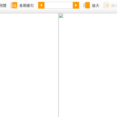
預覽
各期索引
放大
縮