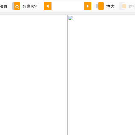
預覽
各期索引
放大
縮