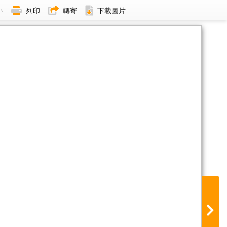
小
列印
轉寄
下載圖片