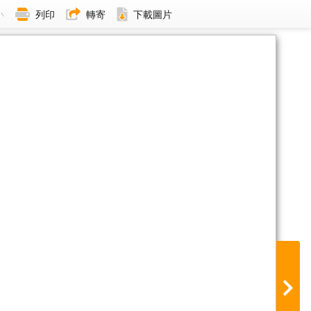
小
列印
轉寄
下載圖片