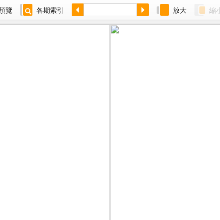
預覽
各期索引
放大
縮