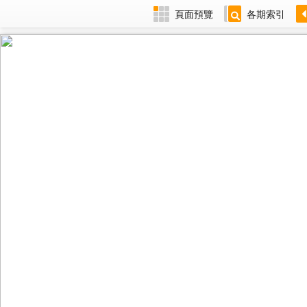
頁面預覽
各期索引