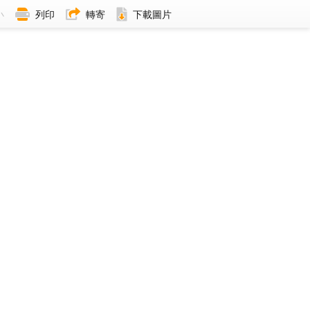
小
列印
轉寄
下載圖片