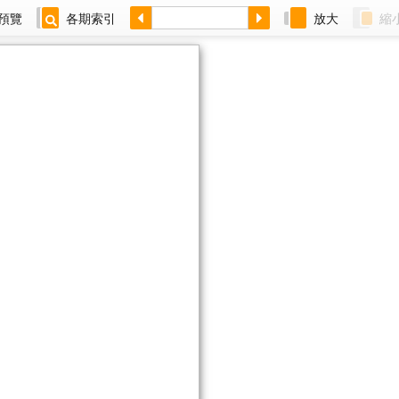
預覽
各期索引
放大
縮