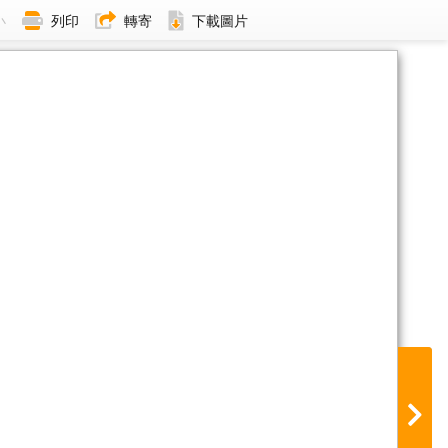
小
列印
轉寄
下載圖片