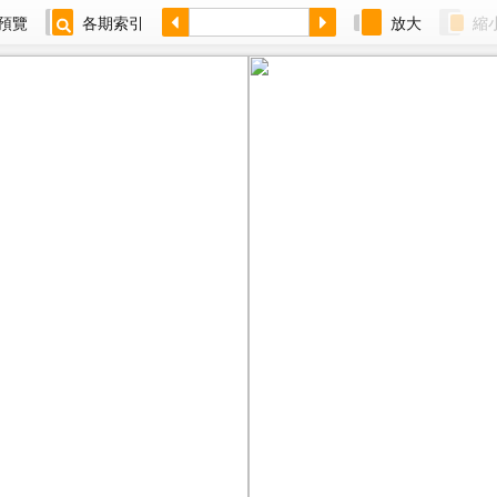
預覽
各期索引
放大
縮