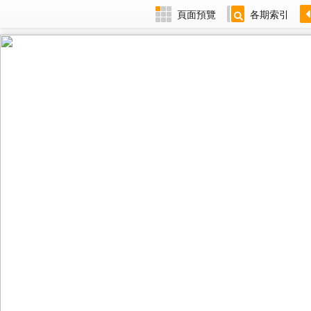
頁面預覽
各期索引