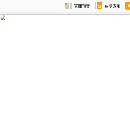
頁面預覽
各期索引