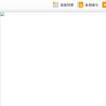
頁面預覽
各期索引