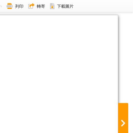
小
列印
轉寄
下載圖片