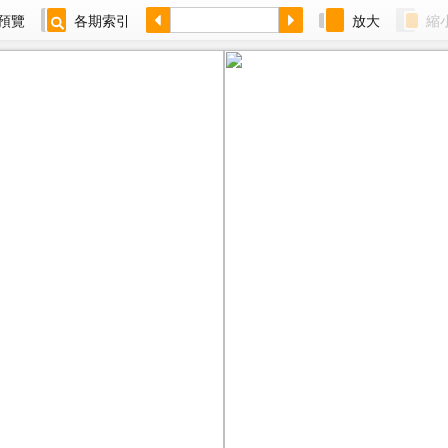
預覽
各期索引
放大
縮