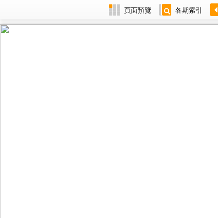
頁面預覽
各期索引