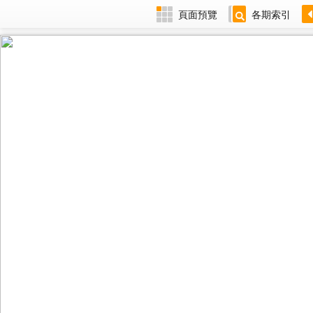
頁面預覽
各期索引