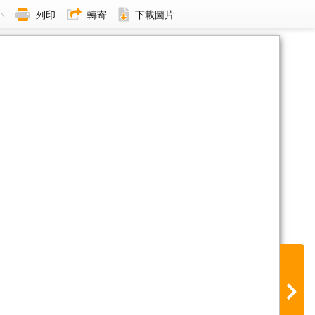
小
列印
轉寄
下載圖片