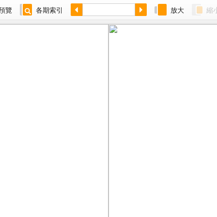
預覽
各期索引
放大
縮