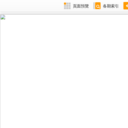
頁面預覽
各期索引