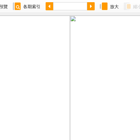
預覽
各期索引
放大
縮