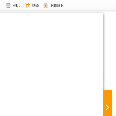
小
列印
轉寄
下載圖片