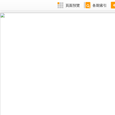
頁面預覽
各期索引