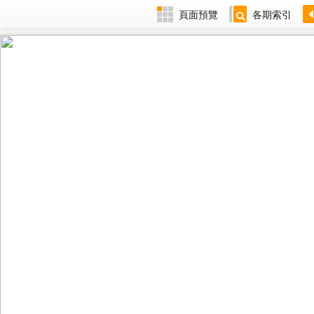
頁面預覽
各期索引