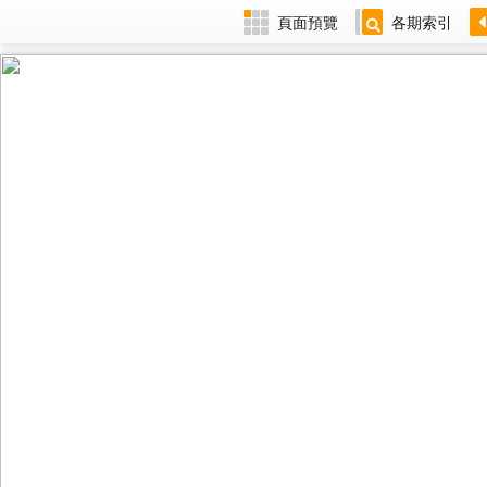
頁面預覽
各期索引