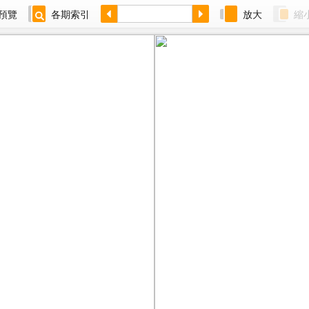
預覽
各期索引
放大
縮