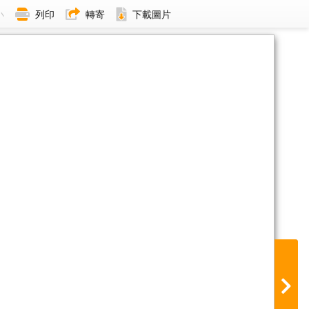
小
列印
轉寄
下載圖片