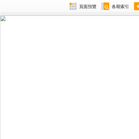
頁面預覽
各期索引