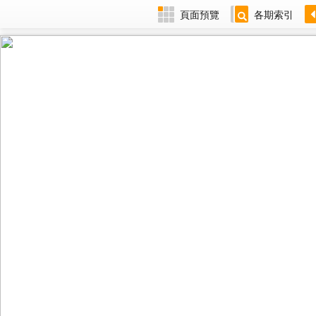
頁面預覽
各期索引