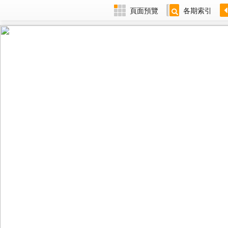
頁面預覽
各期索引