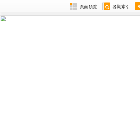
頁面預覽
各期索引