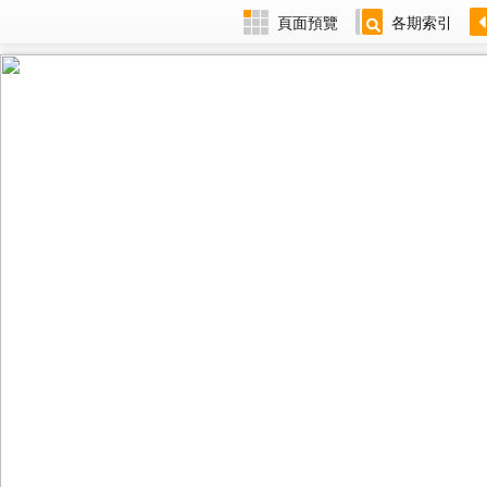
頁面預覽
各期索引