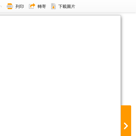
小
列印
轉寄
下載圖片