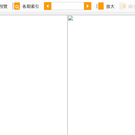
預覽
各期索引
放大
縮