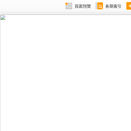
頁面預覽
各期索引