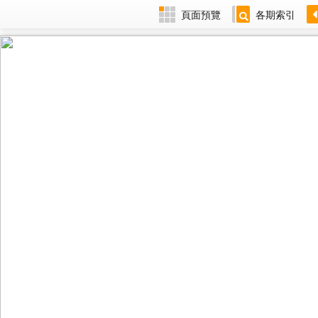
頁面預覽
各期索引