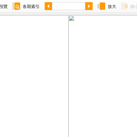
預覽
各期索引
放大
縮