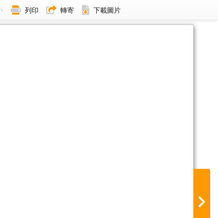
小
列印
轉寄
下載圖片