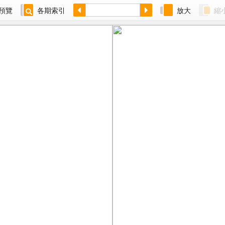
預覽
各期索引
放大
縮