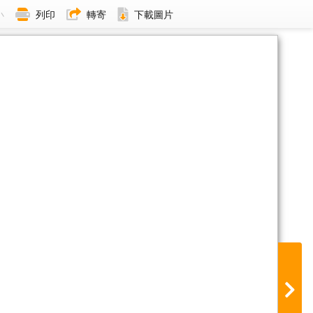
小
列印
轉寄
下載圖片