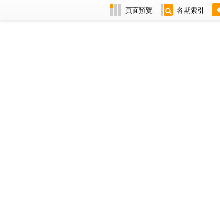
頁面預覽
各期索引