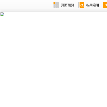
頁面預覽
各期索引