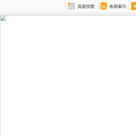
頁面預覽
各期索引