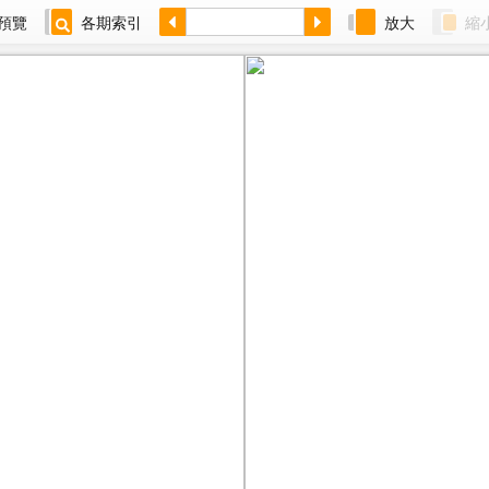
預覽
各期索引
放大
縮