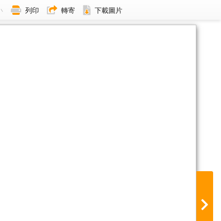
小
列印
轉寄
下載圖片