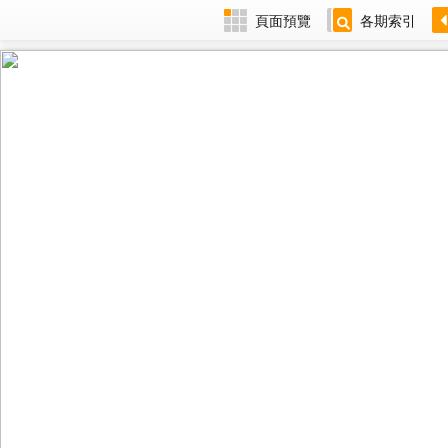
頁面預覽
各期索引