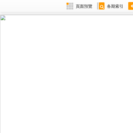
頁面預覽
各期索引