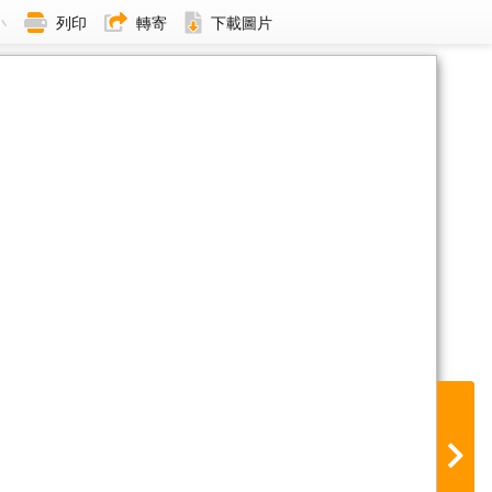
小
列印
轉寄
下載圖片