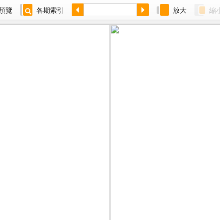
預覽
各期索引
放大
縮