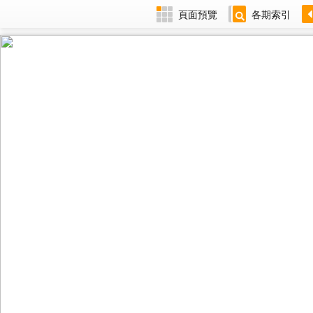
頁面預覽
各期索引