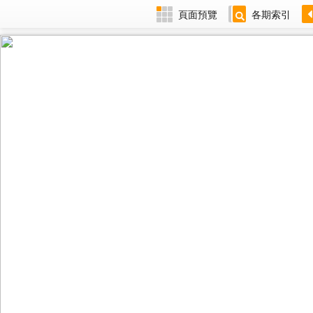
頁面預覽
各期索引