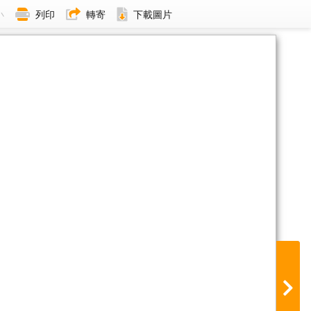
小
列印
轉寄
下載圖片