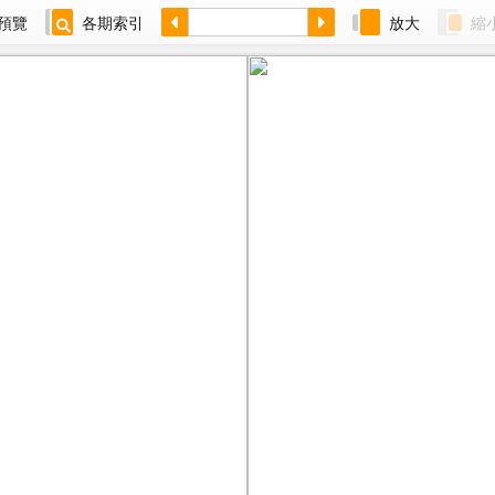
預覽
各期索引
放大
縮