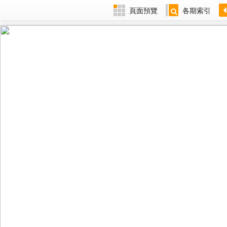
頁面預覽
各期索引