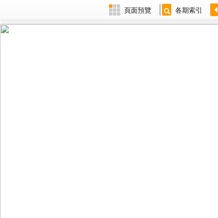
頁面預覽
各期索引