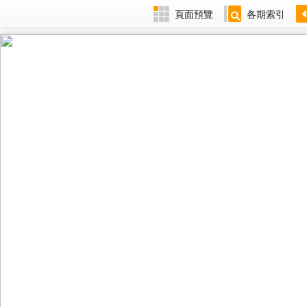
頁面預覽
各期索引