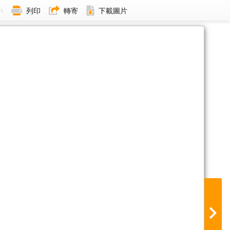
小
列印
轉寄
下載圖片