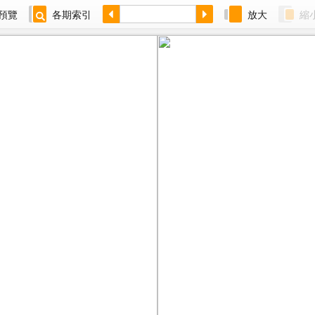
預覽
各期索引
放大
縮